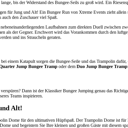
 lange, bis der Widerstand des Bungee-Seils zu groß wird. Ein Riesen
gen für Jung und Alt! Ein Bungee Run von Xtreme Events zieht allein
ls auch den Zuschauer viel Spaß.
nebeneinanderliegenden Laufbahnen zum direkten Duell zwischen zwei K
 als der Gegner. Erschwert wird das Vorankommen durch den luftgepolst
werden und ins Straucheln geraten.
ei einem Katapult sorgen die Bungee-Seile und das Trampolin dafür, d
Quarter Jump Bungee Tramp
oder dem
Duo Jump Bungee Tramp
t verspüren? Dann ist der Klassiker Bungee Jumping genau das Richtig
seres Teams inspirieren.
nd Alt!
polin Dome für den ultimativen Hüpfspaß. Der Trampolin Dome ist für
n Dome und begeistern Sie Ihre kleinen und großen Gäste mit diesem 