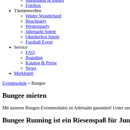
Marktstand & Buden
Fotobox
Themenwelten
Winter Wonderland
Beachparty
Westernparty
Jahrmarkt Spiele
Oktoberfest Spiele
Fussball Event
Service
FAQ
Branding
Katalog & Preise
News
Merkliste
0
Eventmodule
»
Bungee
Bungee mieten
Mit unseren Bungee-Eventmodulen ist Adrenalin garantiert! Unter unse
Bungee Running ist ein Riesenspaß für Jun