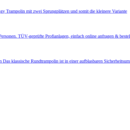
 Trampolin mit zwei Sprungplätzen und somit die kleinere Variante
 Personen. TÜV-geprüfte Profianlagen, einfach online anfragen & bestel
as klassische Rundtrampolin ist in einer aufblasbaren Sicherheitsumr