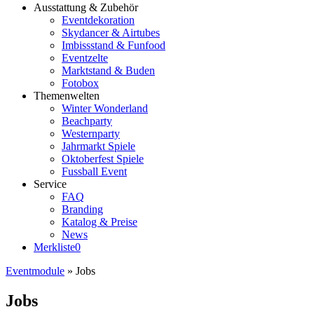
Ausstattung & Zubehör
Eventdekoration
Skydancer & Airtubes
Imbissstand & Funfood
Eventzelte
Marktstand & Buden
Fotobox
Themenwelten
Winter Wonderland
Beachparty
Westernparty
Jahrmarkt Spiele
Oktoberfest Spiele
Fussball Event
Service
FAQ
Branding
Katalog & Preise
News
Merkliste
0
Eventmodule
»
Jobs
Jobs