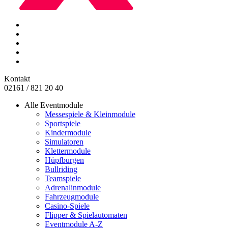
Kontakt
02161 / 821 20 40
Alle Eventmodule
Messespiele & Kleinmodule
Sportspiele
Kindermodule
Simulatoren
Klettermodule
Hüpfburgen
Bullriding
Teamspiele
Adrenalinmodule
Fahrzeugmodule
Casino-Spiele
Flipper & Spielautomaten
Eventmodule A-Z