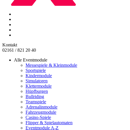
Kontakt
02161 / 821 20 40
Alle Eventmodule
Messespiele & Kleinmodule
Sportspiele
Kindermodule
Simulatoren
Klettermodule
Hüpfburgen
Bullriding
Teamspiele
Adrenalinmodule
Fahrzeugmodule
Casino-Spiele
Flipper & Spielautomaten
Eventmodule A-Z