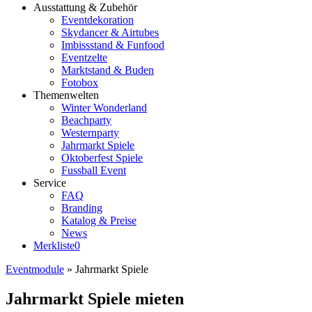
Ausstattung & Zubehör
Eventdekoration
Skydancer & Airtubes
Imbissstand & Funfood
Eventzelte
Marktstand & Buden
Fotobox
Themenwelten
Winter Wonderland
Beachparty
Westernparty
Jahrmarkt Spiele
Oktoberfest Spiele
Fussball Event
Service
FAQ
Branding
Katalog & Preise
News
Merkliste
0
Eventmodule
»
Jahrmarkt Spiele
Jahrmarkt Spiele mieten