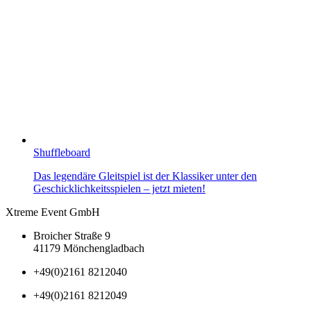
Shuffleboard
Das legendäre Gleitspiel ist der Klassiker unter den
Geschicklichkeitsspielen – jetzt mieten!
Xtreme Event GmbH
Broicher Straße 9
41179 Mönchengladbach
+49(0)2161 8212040
+49(0)2161 8212049