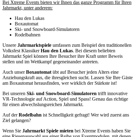
Bei Xtreme Events bieten wir Ihnen das ganze Programm für Ihren
Jahrmarkt, unter anderem:
Hau den Lukas
Boxautomat
Ski- und Snowboard-Simulatoren
Rodelbahnen
Unsere
Jahrmarktspiele
umfassen zum Beispiel den traditionellen
Volksfest Klassiker
Hau den Lukas
. Bei diesem beliebten
Jahrmarkt Spiel können Ihre Besucher ihre Kraft unter Beweis
stellen und im Wettkampf gegeneinander antreten.
Auch unser
Boxautomat
übt auf Besucher jeden Alters eine
Anziehungskraft aus, die ihresgleichen sucht. Lassen Sie Ihre Gäste
am Boxautomat herausfinden, wer wirklich der Stärkste ist!
Bei unseren
Ski- und Snowboard-Simulatoren
trifft innovative
VR-Technologie auf Action, Spiel und Spass! Genau das richtige
für einen abwechslungsreichen Jahrmarkt.
Auf der
Rodelbahn
ist Schnelligkeit gefragt! Wer wird zuerst ans
Ziel gelangen?
Wenn Sie
Jahrmarkt Spiele mieten
bei Xtreme Events haben Sie
eine Riesenauswahl aus einer Reihe von Eventmodulen, mit denen