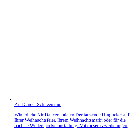
Air Dancer Schneemann
Winterliche Air Dancers mieten Der tanzende Hingucker auf
Ihrer Weihnachtsfeier, Ihrem Weihnachtsmarkt oder für die
nächste Wintersportveranstaltung. Mit diesem zweibeinigen,