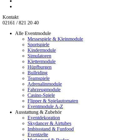
Kontakt
02161 / 821 20 40
Alle Eventmodule
Messespiele & Kleinmodule
Sportspiele
Kindermodule
Simulatoren
Klettermodule
Hüpfburgen
Bullriding
Teamspiele
Adrenalinmodule
Fahrzeugmodule
Casino-Spiele
Flipper & Spielautomaten
Eventmodule A-Z
Ausstattung & Zubehör
Eventdekoration
Skydancer & Airtubes
Imbissstand & Funfood
Eventzelte