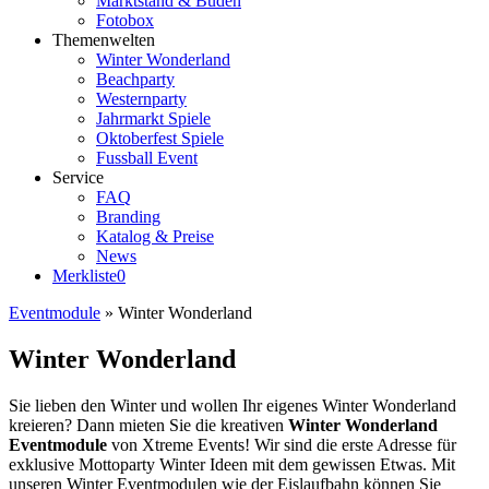
Marktstand & Buden
Fotobox
Themenwelten
Winter Wonderland
Beachparty
Westernparty
Jahrmarkt Spiele
Oktoberfest Spiele
Fussball Event
Service
FAQ
Branding
Katalog & Preise
News
Merkliste
0
Eventmodule
»
Winter Wonderland
Winter Wonderland
Sie lieben den Winter und wollen Ihr eigenes Winter Wonderland
kreieren? Dann mieten Sie die kreativen
Winter Wonderland
Eventmodule
von Xtreme Events! Wir sind die erste Adresse für
exklusive Mottoparty Winter Ideen mit dem gewissen Etwas. Mit
unseren Winter Eventmodulen wie der Eislaufbahn können Sie