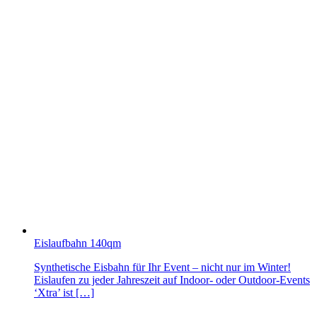
Eislaufbahn 140qm
Synthetische Eisbahn für Ihr Event – nicht nur im Winter!
Eislaufen zu jeder Jahreszeit auf Indoor- oder Outdoor-Events
‘Xtra’ ist […]