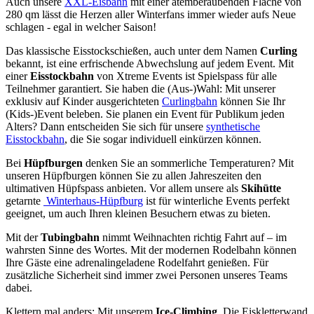
Auch unsere
XXL-Eisbahn
mit einer atemberaubenden Fläche von
280 qm lässt die Herzen aller Winterfans immer wieder aufs Neue
schlagen - egal in welcher Saison!
Das klassische Eisstockschießen, auch unter dem Namen
Curling
bekannt, ist eine erfrischende Abwechslung auf jedem Event. Mit
einer
Eisstockbahn
von Xtreme Events ist Spielspass für alle
Teilnehmer garantiert. Sie haben die (Aus-)Wahl: Mit unserer
exklusiv auf Kinder ausgerichteten
Curlingbahn
können Sie Ihr
(Kids-)Event beleben. Sie planen ein Event für Publikum jeden
Alters? Dann entscheiden Sie sich für unsere
synthetische
Eisstockbahn
, die Sie sogar individuell einkürzen können.
Bei
Hüpfburgen
denken Sie an sommerliche Temperaturen? Mit
unseren Hüpfburgen können Sie zu allen Jahreszeiten den
ultimativen Hüpfspass anbieten. Vor allem unsere als
Skihütte
getarnte
Winterhaus-Hüpfburg
ist für winterliche Events perfekt
geeignet, um auch Ihren kleinen Besuchern etwas zu bieten.
Mit der
Tubingbahn
nimmt Weihnachten richtig Fahrt auf – im
wahrsten Sinne des Wortes. Mit der modernen Rodelbahn können
Ihre Gäste eine adrenalingeladene Rodelfahrt genießen. Für
zusätzliche Sicherheit sind immer zwei Personen unseres Teams
dabei.
Klettern mal anders: Mit unserem
Ice-Climbing
. Die Eiskletterwand