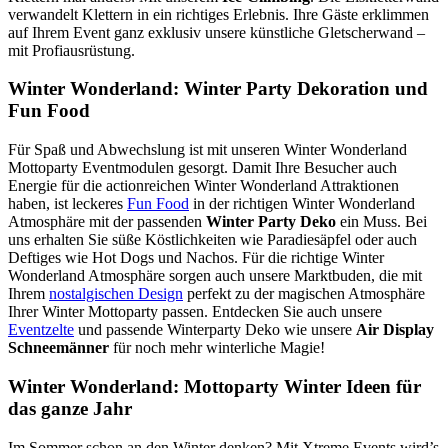
verwandelt Klettern in ein richtiges Erlebnis. Ihre Gäste erklimmen
auf Ihrem Event ganz exklusiv unsere künstliche Gletscherwand –
mit Profiausrüstung.
Winter Wonderland: Winter Party Dekoration und
Fun Food
Für Spaß und Abwechslung ist mit unseren Winter Wonderland
Mottoparty Eventmodulen gesorgt. Damit Ihre Besucher auch
Energie für die actionreichen Winter Wonderland Attraktionen
haben, ist leckeres
Fun Food
in der richtigen Winter Wonderland
Atmosphäre mit der passenden
Winter Party Deko
ein Muss. Bei
uns erhalten Sie süße Köstlichkeiten wie Paradiesäpfel oder auch
Deftiges wie Hot Dogs und Nachos. Für die richtige Winter
Wonderland Atmosphäre sorgen auch unsere Marktbuden, die mit
Ihrem
nostalgischen Design
perfekt zu der magischen Atmosphäre
Ihrer Winter Mottoparty passen. Entdecken Sie auch unsere
Eventzelte
und passende Winterparty Deko wie unsere
Air Display
Schneemänner
für noch mehr winterliche Magie!
Winter Wonderland: Mottoparty Winter Ideen für
das ganze Jahr
Im Sommer schon an den Winter denken? Mit Xtreme Events wird’s