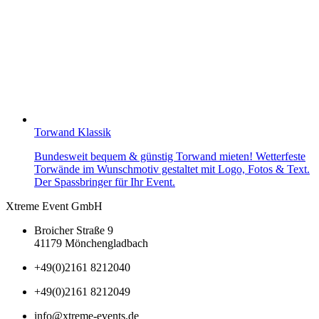
Torwand Klassik
Bundesweit bequem & günstig Torwand mieten! Wetterfeste
Torwände im Wunschmotiv gestaltet mit Logo, Fotos & Text.
Der Spassbringer für Ihr Event.
Xtreme Event GmbH
Broicher Straße 9
41179 Mönchengladbach
+49(0)2161 8212040
+49(0)2161 8212049
info@xtreme-events.de