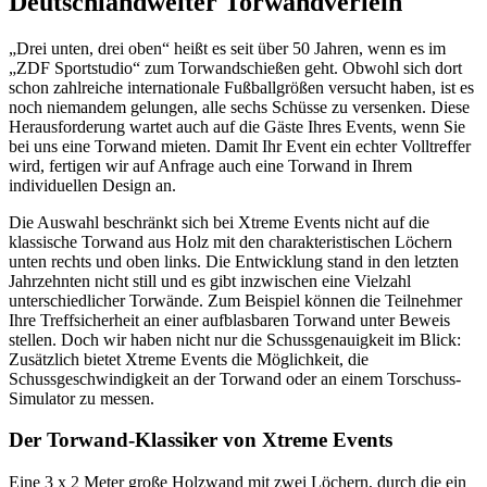
Deutschlandweiter Torwandverleih
„Drei unten, drei oben“ heißt es seit über 50 Jahren, wenn es im
„ZDF Sportstudio“ zum Torwandschießen geht. Obwohl sich dort
schon zahlreiche internationale Fußballgrößen versucht haben, ist es
noch niemandem gelungen, alle sechs Schüsse zu versenken. Diese
Herausforderung wartet auch auf die Gäste Ihres Events, wenn Sie
bei uns eine Torwand mieten. Damit Ihr Event ein echter Volltreffer
wird, fertigen wir auf Anfrage auch eine Torwand in Ihrem
individuellen Design an.
Die Auswahl beschränkt sich bei Xtreme Events nicht auf die
klassische Torwand aus Holz mit den charakteristischen Löchern
unten rechts und oben links. Die Entwicklung stand in den letzten
Jahrzehnten nicht still und es gibt inzwischen eine Vielzahl
unterschiedlicher Torwände. Zum Beispiel können die Teilnehmer
Ihre Treffsicherheit an einer aufblasbaren Torwand unter Beweis
stellen. Doch wir haben nicht nur die Schussgenauigkeit im Blick:
Zusätzlich bietet Xtreme Events die Möglichkeit, die
Schussgeschwindigkeit an der Torwand oder an einem Torschuss-
Simulator zu messen.
Der Torwand-Klassiker von Xtreme Events
Eine 3 x 2 Meter große Holzwand mit zwei Löchern, durch die ein