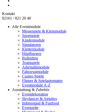
Kontakt
02161 / 821 20 40
Alle Eventmodule
Messespiele & Kleinmodule
Sportspiele
Kindermodule
Simulatoren
Klettermodule
Hüpfburgen
Bullriding
Teamspiele
Adrenalinmodule
Fahrzeugmodule
Casino-Spiele
Flipper & Spielautomaten
Eventmodule A-Z
Ausstattung & Zubehör
Eventdekoration
Skydancer & Airtubes
Imbissstand & Funfood
Eventzelte