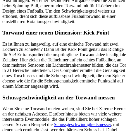
Ausführungen. Vor einer besonderen Aufgabe stehen die Schützen
beim Spinning Ball, einer runden Torwand mit fünf Löchern im
Design eines Fußballs. Um den Schwierigkeitsgrad weiter zu
erhöhen, dreht sich diese aufblasbare Fußballtorwand in einer
einstellbaren Rotationsgeschwindigkeit.
Torwand einer neuen Dimension: Kick Point
Es ist Ihnen zu langweilig, auf eine einfache Torwand mit zwei
Löchern zu schießen? Dann ist der Kick Point genau das Richtige
für Sie! Er transportiert die ursprüngliche Torwand-Idee ins digitale
Zeitalter. Hier zielen die Teilnehmer auf ein echtes Fußballtor, an
dem mehrere Sensoren ein Lichtschrankenraster bilden, die das Tor
in 21 Bereiche unterteilen. Der Computer ermittelt die Genauigkeit
eines Torschusses und die Schussgeschwindigkeit, die dem Spieler
ebenso wie die für die Schussgenauigkeit ermittelte Punktzahl auf
einem Monitor angezeigt wird.
Schussgeschwindigkeit an der Torwand messen
Wenn Sie eine Torwand mieten wollen, sind Sie bei Xtreme Events
an der richtigen Adresse. Darüber hinaus bieten wir viele weitere
interessante Eventmodule, die das Fußballherz höher schlagen
lassen. So zum Beispiel die
Schussgeschwindigkeitsmesser
, mit
denen sich ermitteln lässt, wer den härtesten Schuss hat. Dabei