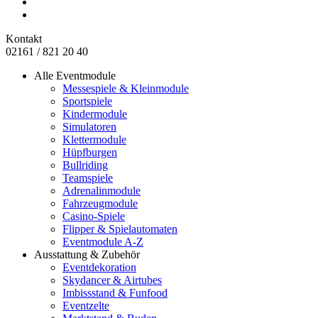
Kontakt
02161 / 821 20 40
Alle Eventmodule
Messespiele & Kleinmodule
Sportspiele
Kindermodule
Simulatoren
Klettermodule
Hüpfburgen
Bullriding
Teamspiele
Adrenalinmodule
Fahrzeugmodule
Casino-Spiele
Flipper & Spielautomaten
Eventmodule A-Z
Ausstattung & Zubehör
Eventdekoration
Skydancer & Airtubes
Imbissstand & Funfood
Eventzelte