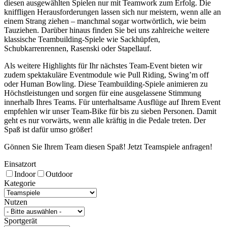
diesen ausgewählten Spielen nur mit Teamwork zum Erfolg. Die
kniffligen Herausforderungen lassen sich nur meistern, wenn alle an
einem Strang ziehen – manchmal sogar wortwörtlich, wie beim
Tauziehen. Darüber hinaus finden Sie bei uns zahlreiche weitere
klassische Teambuilding-Spiele wie Sackhüpfen,
Schubkarrenrennen, Rasenski oder Stapellauf.
Als weitere Highlights für Ihr nächstes Team-Event bieten wir
zudem spektakuläre Eventmodule wie Pull Riding, Swing’m off
oder Human Bowling. Diese Teambuilding-Spiele animieren zu
Höchstleistungen und sorgen für eine ausgelassene Stimmung
innerhalb Ihres Teams. Für unterhaltsame Ausflüge auf Ihrem Event
empfehlen wir unser Team-Bike für bis zu sieben Personen. Damit
geht es nur vorwärts, wenn alle kräftig in die Pedale treten. Der
Spaß ist dafür umso größer!
Gönnen Sie Ihrem Team diesen Spaß! Jetzt Teamspiele anfragen!
Einsatzort
Indoor
Outdoor
Kategorie
Nutzen
Sportgerät