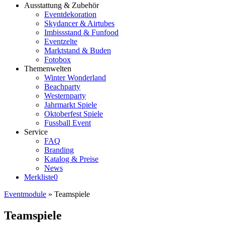
Ausstattung & Zubehör
Eventdekoration
Skydancer & Airtubes
Imbissstand & Funfood
Eventzelte
Marktstand & Buden
Fotobox
Themenwelten
Winter Wonderland
Beachparty
Westernparty
Jahrmarkt Spiele
Oktoberfest Spiele
Fussball Event
Service
FAQ
Branding
Katalog & Preise
News
Merkliste
0
Eventmodule
»
Teamspiele
Teamspiele