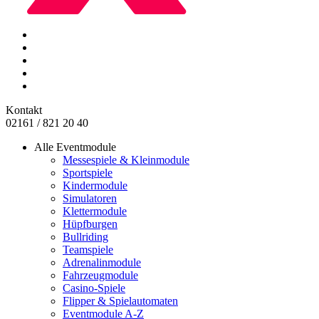
Kontakt
02161 / 821 20 40
Alle Eventmodule
Messespiele & Kleinmodule
Sportspiele
Kindermodule
Simulatoren
Klettermodule
Hüpfburgen
Bullriding
Teamspiele
Adrenalinmodule
Fahrzeugmodule
Casino-Spiele
Flipper & Spielautomaten
Eventmodule A-Z