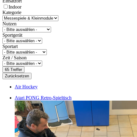
Einsatzort
Indoor
Kategorie
Nutzen
Sportgerät
Sportart
Zeit / Saison
65
Treffer
Zurücksetzen
Air Hockey
Atari PONG Retro-Spieltisch