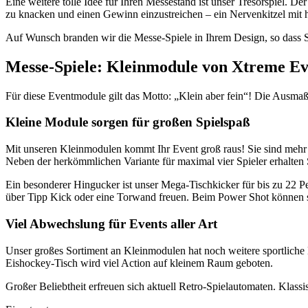
Eine weitere tolle Idee für Ihren Messestand ist unser Tresorspiel. D
zu knacken und einen Gewinn einzustreichen – ein Nervenkitzel mit
Auf Wunsch branden wir die Messe-Spiele in Ihrem Design, so dass 
Messe-Spiele: Kleinmodule von Xtreme Ev
Für diese Eventmodule gilt das Motto: „Klein aber fein“! Die Ausma
Kleine Module sorgen für großen Spielspaß
Mit unseren Kleinmodulen kommt Ihr Event groß raus! Sie sind mehr a
Neben der herkömmlichen Variante für maximal vier Spieler erhalten
Ein besonderer Hingucker ist unser Mega-Tischkicker für bis zu 22 P
über Tipp Kick oder eine Torwand freuen. Beim Power Shot können sie
Viel Abwechslung für Events aller Art
Unser großes Sortiment an Kleinmodulen hat noch weitere sportliche
Eishockey-Tisch wird viel Action auf kleinem Raum geboten.
Großer Beliebtheit erfreuen sich aktuell Retro-Spielautomaten. Kl