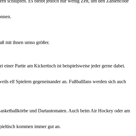
ckern schlüpfen. Es bleibt jedoch nur wenig Zeit, um den Zahlencode
önnen.
aß mit ihnen umso größer.
iner Partie am Kickertisch ist beispielsweise jeder gerne dabei.
weils elf Spielern gegeneinander an. Fußballfans werden sich auch
, Basketballkörbe und Dartautomaten. Auch beim Air Hockey oder am
pieltisch kommen immer gut an.