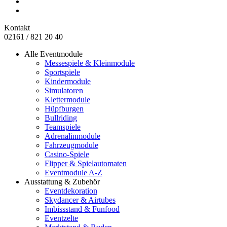
Kontakt
02161 / 821 20 40
Alle Eventmodule
Messespiele & Kleinmodule
Sportspiele
Kindermodule
Simulatoren
Klettermodule
Hüpfburgen
Bullriding
Teamspiele
Adrenalinmodule
Fahrzeugmodule
Casino-Spiele
Flipper & Spielautomaten
Eventmodule A-Z
Ausstattung & Zubehör
Eventdekoration
Skydancer & Airtubes
Imbissstand & Funfood
Eventzelte