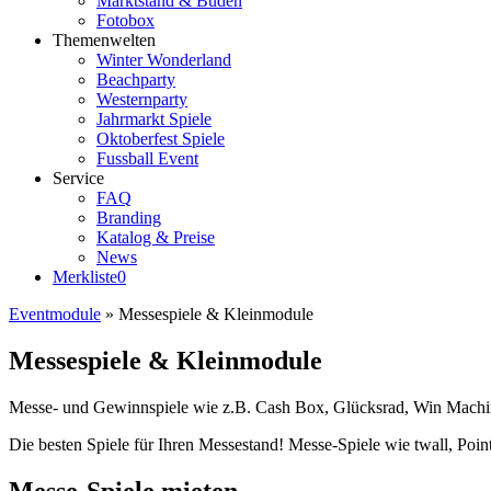
Marktstand & Buden
Fotobox
Themenwelten
Winter Wonderland
Beachparty
Westernparty
Jahrmarkt Spiele
Oktoberfest Spiele
Fussball Event
Service
FAQ
Branding
Katalog & Preise
News
Merkliste
0
Eventmodule
»
Messespiele & Kleinmodule
Messespiele & Kleinmodule
Messe- und Gewinnspiele wie z.B. Cash Box, Glücksrad, Win Machine,
Die besten Spiele für Ihren Messestand! Messe-Spiele wie twall, Po
Messe-Spiele mieten