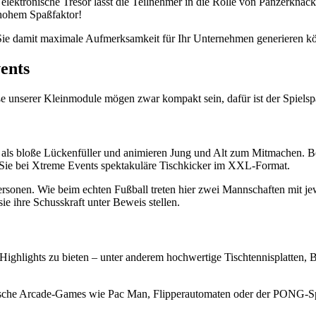
er elektronische Tresor lässt die Teilnehmer in die Rolle von Panzerkna
 hohem Spaßfaktor!
Sie damit maximale Aufmerksamkeit für Ihr Unternehmen generieren k
ents
ße unserer Kleinmodule mögen zwar kompakt sein, dafür ist der Spielsp
ls bloße Lückenfüller und animieren Jung und Alt zum Mitmachen. Bei e
 Sie bei Xtreme Events spektakuläre Tischkicker im XXL-Format.
ersonen. Wie beim echten Fußball treten hier zwei Mannschaften mit je
 ihre Schusskraft unter Beweis stellen.
 Highlights zu bieten – unter anderem hochwertige Tischtennisplatten
assische Arcade-Games wie Pac Man, Flipperautomaten oder der PONG-S