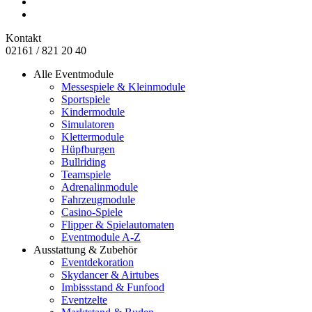
Kontakt
02161 / 821 20 40
Alle Eventmodule
Messespiele & Kleinmodule
Sportspiele
Kindermodule
Simulatoren
Klettermodule
Hüpfburgen
Bullriding
Teamspiele
Adrenalinmodule
Fahrzeugmodule
Casino-Spiele
Flipper & Spielautomaten
Eventmodule A-Z
Ausstattung & Zubehör
Eventdekoration
Skydancer & Airtubes
Imbissstand & Funfood
Eventzelte