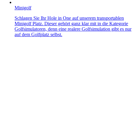
Minigolf
Schlagen Sie Ihr Hole in One auf unserem transportablen
Minigolf Platz. Dieser gehört ganz klar mit in die Kategorie
Golfsimulatoren, denn eine realere Golfsimulation gibt es nur
auf dem Golfplatz selbst.