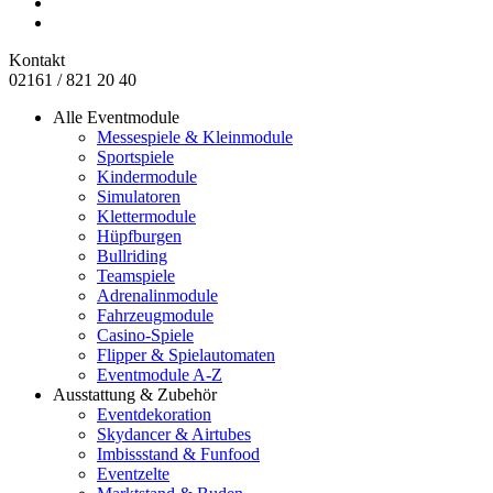
Kontakt
02161 / 821 20 40
Alle Eventmodule
Messespiele & Kleinmodule
Sportspiele
Kindermodule
Simulatoren
Klettermodule
Hüpfburgen
Bullriding
Teamspiele
Adrenalinmodule
Fahrzeugmodule
Casino-Spiele
Flipper & Spielautomaten
Eventmodule A-Z
Ausstattung & Zubehör
Eventdekoration
Skydancer & Airtubes
Imbissstand & Funfood
Eventzelte