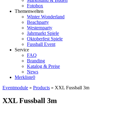
Marktstand & Buden
Fotobox
Themenwelten
Winter Wonderland
Beachparty
Westernparty
Jahrmarkt Spiele
Oktoberfest Spiele
Fussball Event
Service
FAQ
Branding
Katalog & Preise
News
Merkliste
0
Eventmodule
»
Products
»
XXL Fussball 3m
XXL Fussball 3m