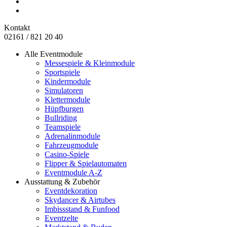
Kontakt
02161 / 821 20 40
Alle Eventmodule
Messespiele & Kleinmodule
Sportspiele
Kindermodule
Simulatoren
Klettermodule
Hüpfburgen
Bullriding
Teamspiele
Adrenalinmodule
Fahrzeugmodule
Casino-Spiele
Flipper & Spielautomaten
Eventmodule A-Z
Ausstattung & Zubehör
Eventdekoration
Skydancer & Airtubes
Imbissstand & Funfood
Eventzelte