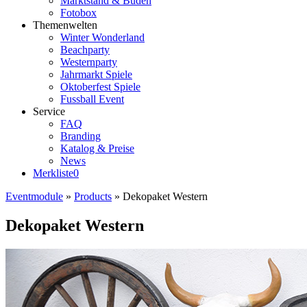
Marktstand & Buden
Fotobox
Themenwelten
Winter Wonderland
Beachparty
Westernparty
Jahrmarkt Spiele
Oktoberfest Spiele
Fussball Event
Service
FAQ
Branding
Katalog & Preise
News
Merkliste
0
Eventmodule
»
Products
»
Dekopaket Western
Dekopaket Western