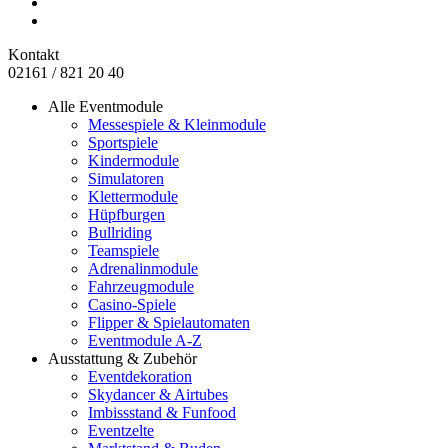
Kontakt
02161 / 821 20 40
Alle Eventmodule
Messespiele & Kleinmodule
Sportspiele
Kindermodule
Simulatoren
Klettermodule
Hüpfburgen
Bullriding
Teamspiele
Adrenalinmodule
Fahrzeugmodule
Casino-Spiele
Flipper & Spielautomaten
Eventmodule A-Z
Ausstattung & Zubehör
Eventdekoration
Skydancer & Airtubes
Imbissstand & Funfood
Eventzelte