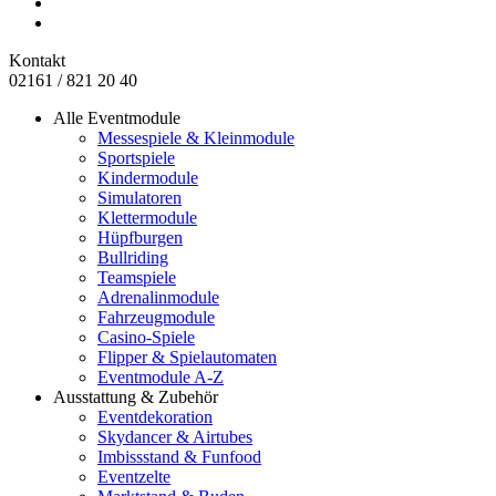
Kontakt
02161 / 821 20 40
Alle Eventmodule
Messespiele & Kleinmodule
Sportspiele
Kindermodule
Simulatoren
Klettermodule
Hüpfburgen
Bullriding
Teamspiele
Adrenalinmodule
Fahrzeugmodule
Casino-Spiele
Flipper & Spielautomaten
Eventmodule A-Z
Ausstattung & Zubehör
Eventdekoration
Skydancer & Airtubes
Imbissstand & Funfood
Eventzelte