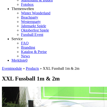
Marktstand & Buden
Fotobox
Themenwelten
Winter Wonderland
Beachparty
Westernparty
Jahrmarkt Spiele
Oktoberfest Spiele
Fussball Event
Service
FAQ
Branding
Katalog & Preise
News
Merkliste
0
Eventmodule
»
Products
»
XXL Fussball 1m & 2m
XXL Fussball 1m & 2m