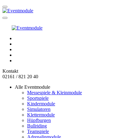
Kontakt
02161 / 821 20 40
Alle Eventmodule
Messespiele & Kleinmodule
Sportspiele
Kindermodule
Simulatoren
Klettermodule
Hüpfburgen
Bullriding
Teamspiele
Adrenalinmodule