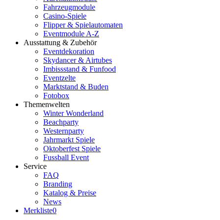
Fahrzeugmodule
Casino-Spiele
Flipper & Spielautomaten
Eventmodule A-Z
Ausstattung & Zubehör
Eventdekoration
Skydancer & Airtubes
Imbissstand & Funfood
Eventzelte
Marktstand & Buden
Fotobox
Themenwelten
Winter Wonderland
Beachparty
Westernparty
Jahrmarkt Spiele
Oktoberfest Spiele
Fussball Event
Service
FAQ
Branding
Katalog & Preise
News
Merkliste
0