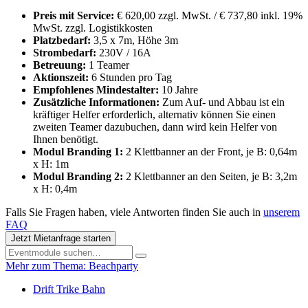
Preis mit Service:
€ 620,00 zzgl. MwSt. / € 737,80 inkl. 19%
MwSt. zzgl. Logistikkosten
Platzbedarf:
3,5 x 7m, Höhe 3m
Strombedarf:
230V / 16A
Betreuung:
1 Teamer
Aktionszeit:
6 Stunden pro Tag
Empfohlenes Mindestalter:
10 Jahre
Zusätzliche Informationen:
Zum Auf- und Abbau ist ein
kräftiger Helfer erforderlich, alternativ können Sie einen
zweiten Teamer dazubuchen, dann wird kein Helfer von
Ihnen benötigt.
Modul Branding 1:
2 Klettbanner an der Front, je B: 0,64m
x H: 1m
Modul Branding 2:
2 Klettbanner an den Seiten, je B: 3,2m
x H: 0,4m
Falls Sie Fragen haben, viele Antworten finden Sie auch in
unserem
FAQ
Jetzt Mietanfrage starten
Mehr zum Thema: Beachparty
Drift Trike Bahn