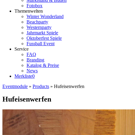
Marktstand & Buden
Fotobox
Themenwelten
Winter Wonderland
Beachparty
Westernparty
Jahrmarkt Spiele
Oktoberfest Spiele
Fussball Event
Service
FAQ
Branding
Katalog & Preise
News
Merkliste
0
Eventmodule
»
Products
»
Hufeisenwerfen
Hufeisenwerfen