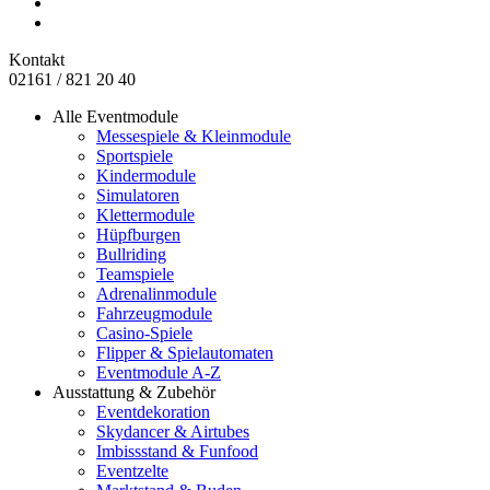
Kontakt
02161 / 821 20 40
Alle Eventmodule
Messespiele & Kleinmodule
Sportspiele
Kindermodule
Simulatoren
Klettermodule
Hüpfburgen
Bullriding
Teamspiele
Adrenalinmodule
Fahrzeugmodule
Casino-Spiele
Flipper & Spielautomaten
Eventmodule A-Z
Ausstattung & Zubehör
Eventdekoration
Skydancer & Airtubes
Imbissstand & Funfood
Eventzelte