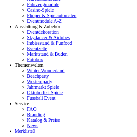
Fahrzeugmodule
Casino-Spiele
Flipper & Spielautomaten
Eventmodule A-Z
Ausstattung & Zubehör
Eventdekoration
Skydancer & Airtubes
Imbissstand & Funfood
Eventzelte
Marktstand & Buden
Fotobox
Themenwelten
Winter Wonderland
Beachparty
Westernparty
Jahrmarkt Spiele
Oktoberfest Spiele
Fussball Event
Service
FAQ
Branding
Katalog & Preise
News
Merkliste
0