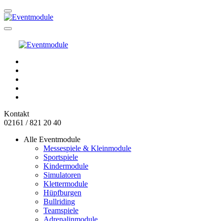
Kontakt
02161 / 821 20 40
Alle Eventmodule
Messespiele & Kleinmodule
Sportspiele
Kindermodule
Simulatoren
Klettermodule
Hüpfburgen
Bullriding
Teamspiele
Adrenalinmodule