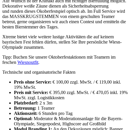
Auf Wunsch ist der Kraftakt auch mit richtiger Bierfüllung möglich.
Dekorative weiße Zäune dienen als Sicherheitsabsperrung
und runden dieses Okoberfestspiel optisch ab. Im Full Service wird
das MASSKRUGSTEMMEN von einem geschulten Teamer
betreut, gerne organisieren wir auch einen Contest und ermitteln die
besten Bierstemmer des Tages.
Xtreme bietet viele weitere lustige Aktivitäten die auf keinem
bayrischen Fest fehlen dürfen, stellen Sie Ihre persönliche Wiesn-
Olympiade zusammen.
Tipp: Buchen Sie unsere Oktoberfestaktionen mit Teamern im
feschen
Wiesnoutfit
.
Technische und organisatorische Fakten
Preis ohne Service:
€ 100,00 zzgl. MwSt. / € 119,00 inkl.
19% MwSt.
Preis mit Service:
€ 395,00 zzgl. MwSt. / € 470,05 inkl. 19%
MwSt. zzgl. Logistikkosten
Platzbedarf:
2 x 3m
Betreuung:
1 Teamer
Aktionszeit:
6 Stunden pro Tag
Optional:
Moderator & Moderationsanlage für die Bayern-
Olympiade, Siegerpodest, Highscore auf Großbild
Modul Branding 1:
An den Dekozäunen möglich: Banner