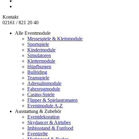
Kontakt
02161 / 821 20 40
Alle Eventmodule
Messespiele & Kleinmodule
Sportspiele
Kindermodule
Simulatoren
Klettermodule
Hüpfburgen
Bullriding
Teamspiele
Adrenalinmodule
Fahrzeugmodule
Casino-Spiele
Flipper & Spielautomaten
Eventmodule A-Z
Ausstattung & Zubehör
Eventdekoration
Skydancer & Airtubes
Imbissstand & Funfood
Eventzelte