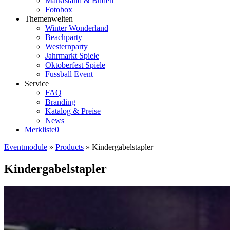
Marktstand & Buden
Fotobox
Themenwelten
Winter Wonderland
Beachparty
Westernparty
Jahrmarkt Spiele
Oktoberfest Spiele
Fussball Event
Service
FAQ
Branding
Katalog & Preise
News
Merkliste
0
Eventmodule
»
Products
»
Kindergabelstapler
Kindergabelstapler