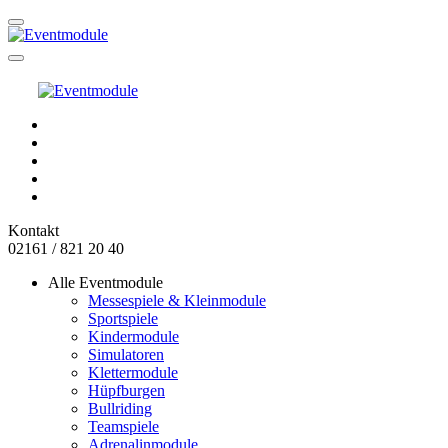
Kontakt
02161 / 821 20 40
Alle Eventmodule
Messespiele & Kleinmodule
Sportspiele
Kindermodule
Simulatoren
Klettermodule
Hüpfburgen
Bullriding
Teamspiele
Adrenalinmodule