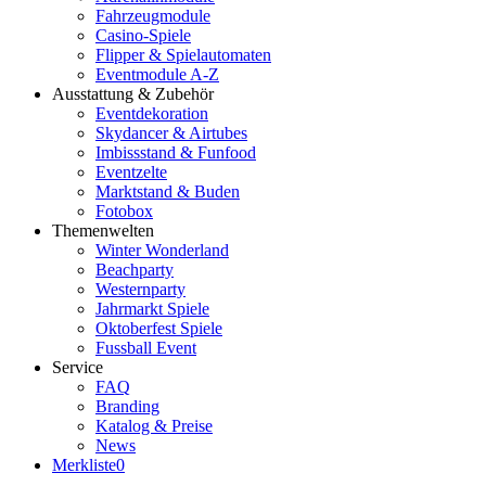
Fahrzeugmodule
Casino-Spiele
Flipper & Spielautomaten
Eventmodule A-Z
Ausstattung & Zubehör
Eventdekoration
Skydancer & Airtubes
Imbissstand & Funfood
Eventzelte
Marktstand & Buden
Fotobox
Themenwelten
Winter Wonderland
Beachparty
Westernparty
Jahrmarkt Spiele
Oktoberfest Spiele
Fussball Event
Service
FAQ
Branding
Katalog & Preise
News
Merkliste
0