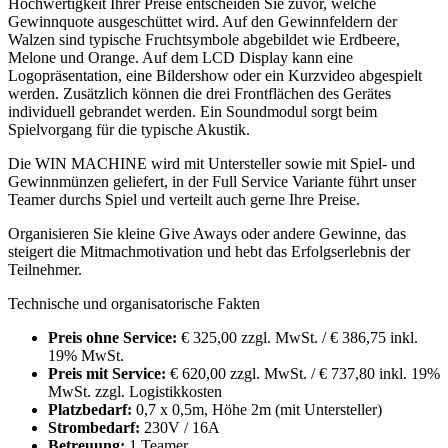
Hochwertigkeit Ihrer Preise entscheiden Sie zuvor, welche
Gewinnquote ausgeschüttet wird. Auf den Gewinnfeldern der
Walzen sind typische Fruchtsymbole abgebildet wie Erdbeere,
Melone und Orange. Auf dem LCD Display kann eine
Logopräsentation, eine Bildershow oder ein Kurzvideo abgespielt
werden. Zusätzlich können die drei Frontflächen des Gerätes
individuell gebrandet werden. Ein Soundmodul sorgt beim
Spielvorgang für die typische Akustik.
Die WIN MACHINE wird mit Untersteller sowie mit Spiel- und
Gewinnmünzen geliefert, in der Full Service Variante führt unser
Teamer durchs Spiel und verteilt auch gerne Ihre Preise.
Organisieren Sie kleine Give Aways oder andere Gewinne, das
steigert die Mitmachmotivation und hebt das Erfolgserlebnis der
Teilnehmer.
Technische und organisatorische Fakten
Preis ohne Service:
€ 325,00 zzgl. MwSt. / € 386,75 inkl.
19% MwSt.
Preis mit Service:
€ 620,00 zzgl. MwSt. / € 737,80 inkl. 19%
MwSt. zzgl. Logistikkosten
Platzbedarf:
0,7 x 0,5m, Höhe 2m (mit Untersteller)
Strombedarf:
230V / 16A
Betreuung:
1 Teamer