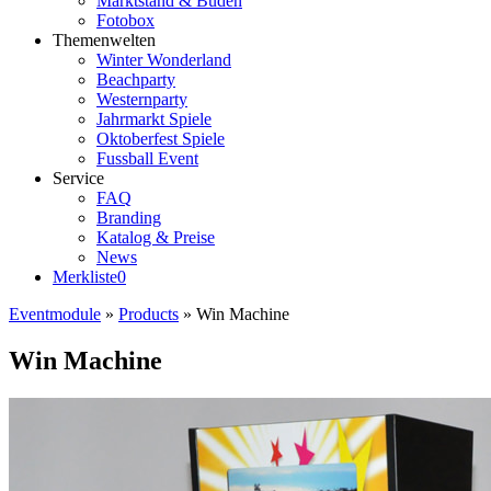
Marktstand & Buden
Fotobox
Themenwelten
Winter Wonderland
Beachparty
Westernparty
Jahrmarkt Spiele
Oktoberfest Spiele
Fussball Event
Service
FAQ
Branding
Katalog & Preise
News
Merkliste
0
Eventmodule
»
Products
»
Win Machine
Win Machine