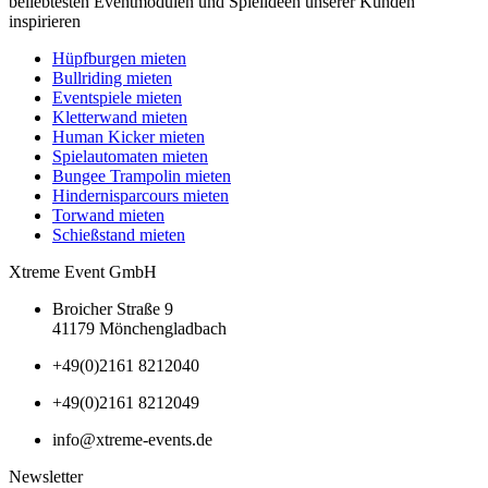
beliebtesten Eventmodulen und Spielideen unserer Kunden
inspirieren
Hüpfburgen mieten
Bullriding mieten
Eventspiele mieten
Kletterwand mieten
Human Kicker mieten
Spielautomaten mieten
Bungee Trampolin mieten
Hindernisparcours mieten
Torwand mieten
Schießstand mieten
Xtreme Event GmbH
Broicher Straße 9
41179 Mönchengladbach
+49(0)2161 8212040
+49(0)2161 8212049
info@xtreme-events.de
Newsletter