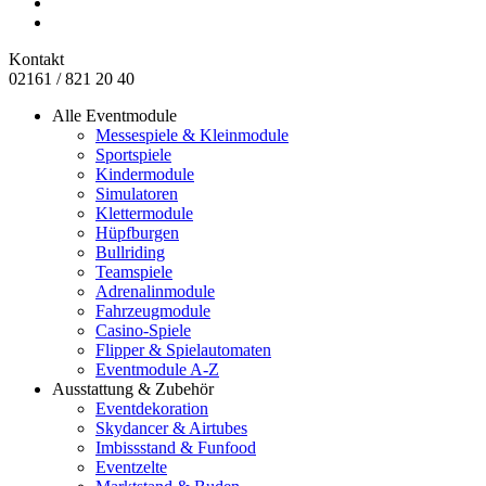
Kontakt
02161 / 821 20 40
Alle Eventmodule
Messespiele & Kleinmodule
Sportspiele
Kindermodule
Simulatoren
Klettermodule
Hüpfburgen
Bullriding
Teamspiele
Adrenalinmodule
Fahrzeugmodule
Casino-Spiele
Flipper & Spielautomaten
Eventmodule A-Z
Ausstattung & Zubehör
Eventdekoration
Skydancer & Airtubes
Imbissstand & Funfood
Eventzelte