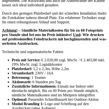
abgestimmt. Die Rückwand und auch die Außenwände der Kabine
lassen sich ideal individuell gestalten.
Durch den geringen Platzbedarf und der schnellen Installation findet
die Fotokabine nahezu überall Platz. Ein erfahrener Techniker sorgt
für einen reibungslosen Ablauf und Support.
Ach­tung!
–
Sämt­li­che Mate­ri­al­kos­ten für bis zu 60 Foto­prints
pro Stunde sind bei uns im Preis inklu­sive!
Und
:
Wir dru­cken
auf pro­fes­sio­nel­len Foto­dru­ckern mit hoch­glän­zen­den und was­
ser­fes­ten Aus­dru­cken.
Technische und organisatorische Fakten
Preis mit Service:
€ 2.020,00 zzgl. MwSt. / € 2.403,80 inkl.
19% MwSt. zzgl. Logistikkosten
Platzbedarf:
1,2 x 2,3m, Höhe 2,2m
Strombedarf:
230V / 16A
Betreuung:
1 Teamer
Aktionszeit:
6 Stunden pro Tag
Zusätzliche Informationen:
Einsatz nur Indoor oder
überdacht möglich. Bis zu 60 Prints pro Stunde möglich,
sämtliche Materialkosten sind im Mietpreis inbegriffen
Optional:
Passendes Schnellbauzelt bei Outdoor-Aktion
Modul Branding 1:
Logo und Schriftzug auf den
Ausdrucken (ohne Aufpreis)