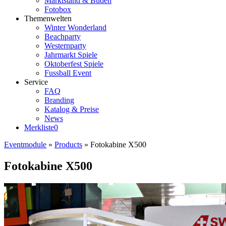
Marktstand & Buden
Fotobox
Themenwelten
Winter Wonderland
Beachparty
Westernparty
Jahrmarkt Spiele
Oktoberfest Spiele
Fussball Event
Service
FAQ
Branding
Katalog & Preise
News
Merkliste
0
Eventmodule
»
Products
»
Fotokabine X500
Fotokabine X500