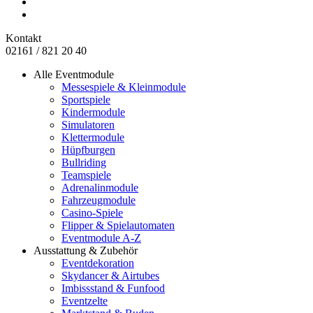
Kontakt
02161 / 821 20 40
Alle Eventmodule
Messespiele & Kleinmodule
Sportspiele
Kindermodule
Simulatoren
Klettermodule
Hüpfburgen
Bullriding
Teamspiele
Adrenalinmodule
Fahrzeugmodule
Casino-Spiele
Flipper & Spielautomaten
Eventmodule A-Z
Ausstattung & Zubehör
Eventdekoration
Skydancer & Airtubes
Imbissstand & Funfood
Eventzelte