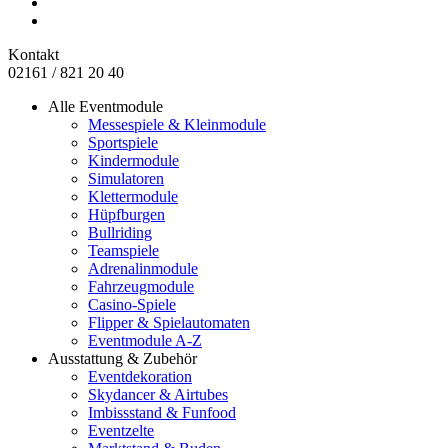
Kontakt
02161 / 821 20 40
Alle Eventmodule
Messespiele & Kleinmodule
Sportspiele
Kindermodule
Simulatoren
Klettermodule
Hüpfburgen
Bullriding
Teamspiele
Adrenalinmodule
Fahrzeugmodule
Casino-Spiele
Flipper & Spielautomaten
Eventmodule A-Z
Ausstattung & Zubehör
Eventdekoration
Skydancer & Airtubes
Imbissstand & Funfood
Eventzelte