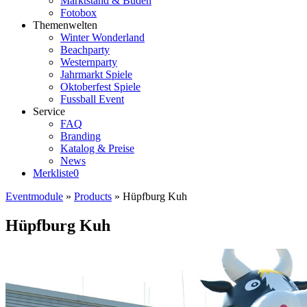
Marktstand & Buden
Fotobox
Themenwelten
Winter Wonderland
Beachparty
Westernparty
Jahrmarkt Spiele
Oktoberfest Spiele
Fussball Event
Service
FAQ
Branding
Katalog & Preise
News
Merkliste
0
Eventmodule
»
Products
»
Hüpfburg Kuh
Hüpfburg Kuh