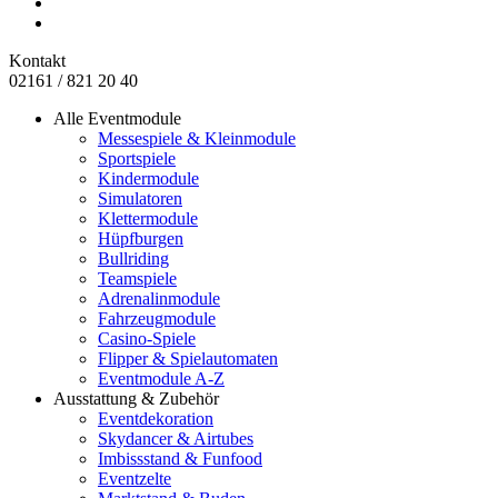
Kontakt
02161 / 821 20 40
Alle Eventmodule
Messespiele & Kleinmodule
Sportspiele
Kindermodule
Simulatoren
Klettermodule
Hüpfburgen
Bullriding
Teamspiele
Adrenalinmodule
Fahrzeugmodule
Casino-Spiele
Flipper & Spielautomaten
Eventmodule A-Z
Ausstattung & Zubehör
Eventdekoration
Skydancer & Airtubes
Imbissstand & Funfood
Eventzelte