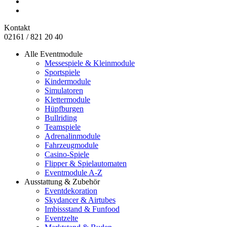
Kontakt
02161 / 821 20 40
Alle Eventmodule
Messespiele & Kleinmodule
Sportspiele
Kindermodule
Simulatoren
Klettermodule
Hüpfburgen
Bullriding
Teamspiele
Adrenalinmodule
Fahrzeugmodule
Casino-Spiele
Flipper & Spielautomaten
Eventmodule A-Z
Ausstattung & Zubehör
Eventdekoration
Skydancer & Airtubes
Imbissstand & Funfood
Eventzelte