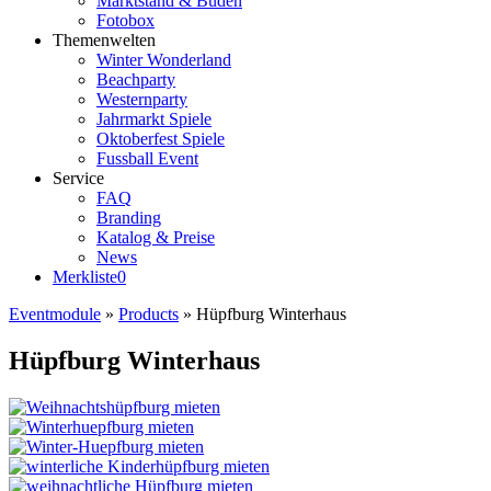
Marktstand & Buden
Fotobox
Themenwelten
Winter Wonderland
Beachparty
Westernparty
Jahrmarkt Spiele
Oktoberfest Spiele
Fussball Event
Service
FAQ
Branding
Katalog & Preise
News
Merkliste
0
Eventmodule
»
Products
»
Hüpfburg Winterhaus
Hüpfburg Winterhaus