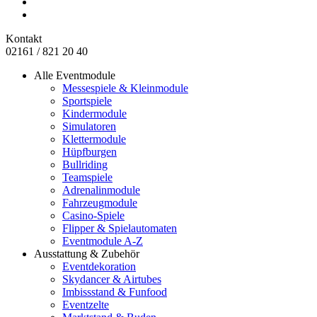
Kontakt
02161 / 821 20 40
Alle Eventmodule
Messespiele & Kleinmodule
Sportspiele
Kindermodule
Simulatoren
Klettermodule
Hüpfburgen
Bullriding
Teamspiele
Adrenalinmodule
Fahrzeugmodule
Casino-Spiele
Flipper & Spielautomaten
Eventmodule A-Z
Ausstattung & Zubehör
Eventdekoration
Skydancer & Airtubes
Imbissstand & Funfood
Eventzelte