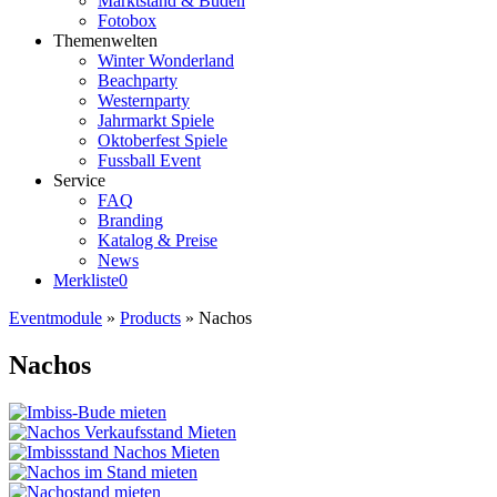
Marktstand & Buden
Fotobox
Themenwelten
Winter Wonderland
Beachparty
Westernparty
Jahrmarkt Spiele
Oktoberfest Spiele
Fussball Event
Service
FAQ
Branding
Katalog & Preise
News
Merkliste
0
Eventmodule
»
Products
»
Nachos
Nachos