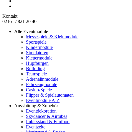
Kontakt
02161 / 821 20 40
Alle Eventmodule
Messespiele & Kleinmodule
Sportspiele
Kindermodule
Simulatoren
Klettermodule
Hüpfburgen
Bullriding
Teamspiele
Adrenalinmodule
Fahrzeugmodule
Casino-Spiele
Flipper & Spielautomaten
Eventmodule A-Z
Ausstattung & Zubehör
Eventdekoration
Skydancer & Airtubes
Imbissstand & Funfood
Eventzelte