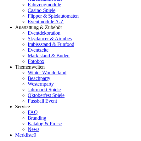
Fahrzeugmodule
Casino-Spiele
Flipper & Spielautomaten
Eventmodule A-Z
Ausstattung & Zubehör
Eventdekoration
Skydancer & Airtubes
Imbissstand & Funfood
Eventzelte
Marktstand & Buden
Fotobox
Themenwelten
Winter Wonderland
Beachparty
Westernparty
Jahrmarkt Spiele
Oktoberfest Spiele
Fussball Event
Service
FAQ
Branding
Katalog & Preise
News
Merkliste
0