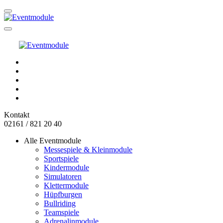
Kontakt
02161 / 821 20 40
Alle Eventmodule
Messespiele & Kleinmodule
Sportspiele
Kindermodule
Simulatoren
Klettermodule
Hüpfburgen
Bullriding
Teamspiele
Adrenalinmodule