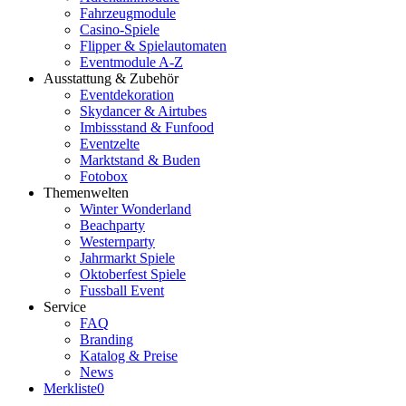
Fahrzeugmodule
Casino-Spiele
Flipper & Spielautomaten
Eventmodule A-Z
Ausstattung & Zubehör
Eventdekoration
Skydancer & Airtubes
Imbissstand & Funfood
Eventzelte
Marktstand & Buden
Fotobox
Themenwelten
Winter Wonderland
Beachparty
Westernparty
Jahrmarkt Spiele
Oktoberfest Spiele
Fussball Event
Service
FAQ
Branding
Katalog & Preise
News
Merkliste
0