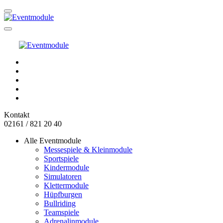
Kontakt
02161 / 821 20 40
Alle Eventmodule
Messespiele & Kleinmodule
Sportspiele
Kindermodule
Simulatoren
Klettermodule
Hüpfburgen
Bullriding
Teamspiele
Adrenalinmodule