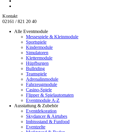
Kontakt
02161 / 821 20 40
Alle Eventmodule
Messespiele & Kleinmodule
Sportspiele
Kindermodule
Simulatoren
Klettermodule
Hüpfburgen
Bullriding
Teamspiele
Adrenalinmodule
Fahrzeugmodule
Casino-Spiele
Flipper & Spielautomaten
Eventmodule A-Z
Ausstattung & Zubehör
Eventdekoration
Skydancer & Airtubes
Imbissstand & Funfood
Eventzelte