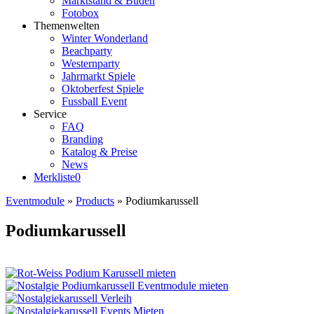
Marktstand & Buden
Fotobox
Themenwelten
Winter Wonderland
Beachparty
Westernparty
Jahrmarkt Spiele
Oktoberfest Spiele
Fussball Event
Service
FAQ
Branding
Katalog & Preise
News
Merkliste
0
Eventmodule
»
Products
»
Podiumkarussell
Podiumkarussell