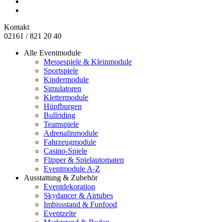
Kontakt
02161 / 821 20 40
Alle Eventmodule
Messespiele & Kleinmodule
Sportspiele
Kindermodule
Simulatoren
Klettermodule
Hüpfburgen
Bullriding
Teamspiele
Adrenalinmodule
Fahrzeugmodule
Casino-Spiele
Flipper & Spielautomaten
Eventmodule A-Z
Ausstattung & Zubehör
Eventdekoration
Skydancer & Airtubes
Imbissstand & Funfood
Eventzelte