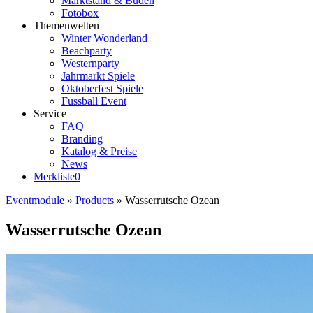
Marktstand & Buden
Fotobox
Themenwelten
Winter Wonderland
Beachparty
Westernparty
Jahrmarkt Spiele
Oktoberfest Spiele
Fussball Event
Service
FAQ
Branding
Katalog & Preise
News
Merkliste
0
Eventmodule
»
Products
»
Wasserrutsche Ozean
Wasserrutsche Ozean