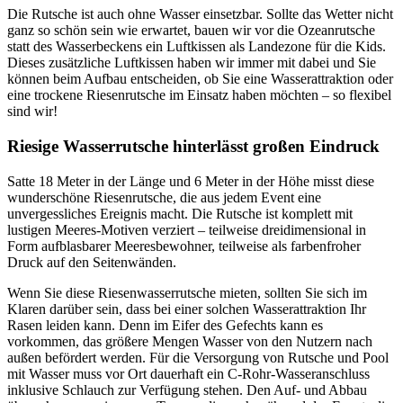
Die Rutsche ist auch ohne Wasser einsetzbar. Sollte das Wetter nicht
ganz so schön sein wie erwartet, bauen wir vor die Ozeanrutsche
statt des Wasserbeckens ein Luftkissen als Landezone für die Kids.
Dieses zusätzliche Luftkissen haben wir immer mit dabei und Sie
können beim Aufbau entscheiden, ob Sie eine Wasserattraktion oder
eine trockene Riesenrutsche im Einsatz haben möchten – so flexibel
sind wir!
Riesige Wasserrutsche hinterlässt großen Eindruck
Satte 18 Meter in der Länge und 6 Meter in der Höhe misst diese
wunderschöne Riesenrutsche, die aus jedem Event eine
unvergessliches Ereignis macht. Die Rutsche ist komplett mit
lustigen Meeres-Motiven verziert – teilweise dreidimensional in
Form aufblasbarer Meeresbewohner, teilweise als farbenfroher
Druck auf den Seitenwänden.
Wenn Sie diese Riesenwasserrutsche mieten, sollten Sie sich im
Klaren darüber sein, dass bei einer solchen Wasserattraktion Ihr
Rasen leiden kann. Denn im Eifer des Gefechts kann es
vorkommen, das größere Mengen Wasser von den Nutzern nach
außen befördert werden. Für die Versorgung von Rutsche und Pool
mit Wasser muss vor Ort dauerhaft ein C-Rohr-Wasseranschluss
inklusive Schlauch zur Verfügung stehen. Den Auf- und Abbau