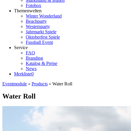
Marktstand & Buden
Fotobox
Themenwelten
Winter Wonderland
Beachparty
Westernparty
Jahrmarkt Spiele
Oktoberfest Spiele
Fussball Event
Service
FAQ
Branding
Katalog & Preise
News
Merkliste
0
Eventmodule
»
Products
»
Water Roll
Water Roll