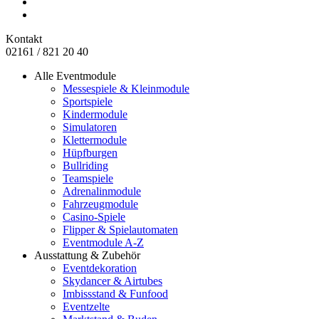
Kontakt
02161 / 821 20 40
Alle Eventmodule
Messespiele & Kleinmodule
Sportspiele
Kindermodule
Simulatoren
Klettermodule
Hüpfburgen
Bullriding
Teamspiele
Adrenalinmodule
Fahrzeugmodule
Casino-Spiele
Flipper & Spielautomaten
Eventmodule A-Z
Ausstattung & Zubehör
Eventdekoration
Skydancer & Airtubes
Imbissstand & Funfood
Eventzelte