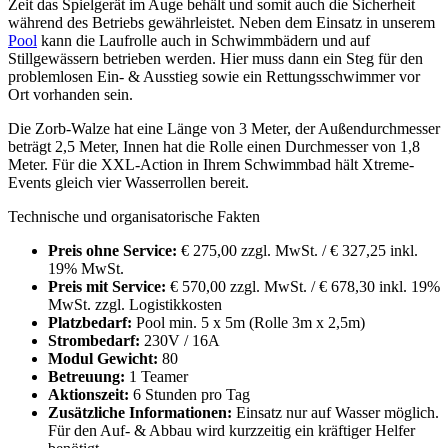
Zeit das Spielgerät im Auge behält und somit auch die Sicherheit
während des Betriebs gewährleistet. Neben dem Einsatz in unserem
Pool
kann die Laufrolle auch in Schwimmbädern und auf
Stillgewässern betrieben werden. Hier muss dann ein Steg für den
problemlosen Ein- & Ausstieg sowie ein Rettungsschwimmer vor
Ort vorhanden sein.
Die Zorb-Walze hat eine Länge von 3 Meter, der Außendurchmesser
beträgt 2,5 Meter, Innen hat die Rolle einen Durchmesser von 1,8
Meter. Für die XXL-Action in Ihrem Schwimmbad hält Xtreme-
Events gleich vier Wasserrollen bereit.
Technische und organisatorische Fakten
Preis ohne Service:
€ 275,00 zzgl. MwSt. / € 327,25 inkl.
19% MwSt.
Preis mit Service:
€ 570,00 zzgl. MwSt. / € 678,30 inkl. 19%
MwSt. zzgl. Logistikkosten
Platzbedarf:
Pool min. 5 x 5m (Rolle 3m x 2,5m)
Strombedarf:
230V / 16A
Modul Gewicht:
80
Betreuung:
1 Teamer
Aktionszeit:
6 Stunden pro Tag
Zusätzliche Informationen:
Einsatz nur auf Wasser möglich.
Für den Auf- & Abbau wird kurzzeitig ein kräftiger Helfer