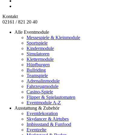
Kontakt
02161 / 821 20 40
Alle Eventmodule
Messespiele & Kleinmodule
Sportspiele
Kindermodule
Simulatoren
Klettermodule
Hüpfburgen
Bullriding
Teamspiele
Adrenalinmodule
Fahrzeugmodule
Casino-Spiele
Flipper & Spielautomaten
Eventmodule A-Z
Ausstattung & Zubehör
Eventdekoration
Skydancer & Airtubes
Imbissstand & Funfood
Eventzelte