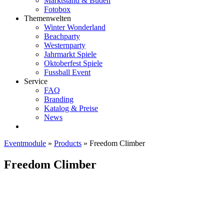
Marktstand & Buden
Fotobox
Themenwelten
Winter Wonderland
Beachparty
Westernparty
Jahrmarkt Spiele
Oktoberfest Spiele
Fussball Event
Service
FAQ
Branding
Katalog & Preise
News
Eventmodule
»
Products
»
Freedom Climber
Freedom Climber