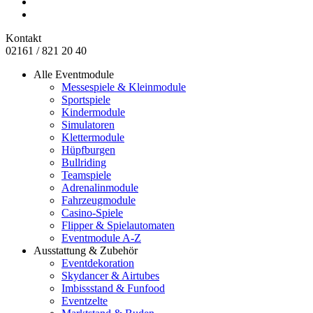
Kontakt
02161 / 821 20 40
Alle Eventmodule
Messespiele & Kleinmodule
Sportspiele
Kindermodule
Simulatoren
Klettermodule
Hüpfburgen
Bullriding
Teamspiele
Adrenalinmodule
Fahrzeugmodule
Casino-Spiele
Flipper & Spielautomaten
Eventmodule A-Z
Ausstattung & Zubehör
Eventdekoration
Skydancer & Airtubes
Imbissstand & Funfood
Eventzelte