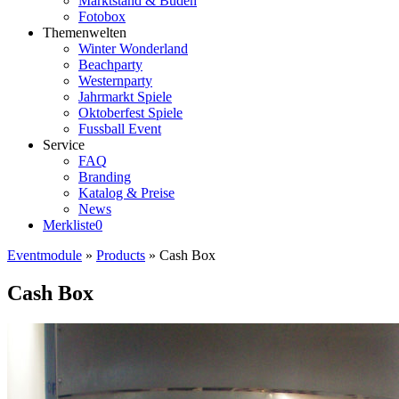
Marktstand & Buden
Fotobox
Themenwelten
Winter Wonderland
Beachparty
Westernparty
Jahrmarkt Spiele
Oktoberfest Spiele
Fussball Event
Service
FAQ
Branding
Katalog & Preise
News
Merkliste
0
Eventmodule
»
Products
»
Cash Box
Cash Box