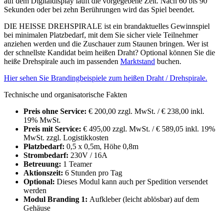
auf dem Digitaldisplay läuft die vorgegebene Zeit. Nach 60 bis 90
Sekunden oder bei zehn Berührungen wird das Spiel beendet.
DIE HEISSE DREHSPIRALE ist ein brandaktuelles Gewinnspiel
bei minimalen Platzbedarf, mit dem Sie sicher viele Teilnehmer
anziehen werden und die Zuschauer zum Staunen bringen. Wer ist
der schnellste Kandidat beim heißen Draht? Optional können Sie die
heiße Drehspirale auch im passenden
Marktstand
buchen.
Hier sehen Sie Brandingbeispiele zum heißen Draht / Drehspirale.
Technische und organisatorische Fakten
Preis ohne Service:
€ 200,00 zzgl. MwSt. / € 238,00 inkl.
19% MwSt.
Preis mit Service:
€ 495,00 zzgl. MwSt. / € 589,05 inkl. 19%
MwSt. zzgl. Logistikkosten
Platzbedarf:
0,5 x 0,5m, Höhe 0,8m
Strombedarf:
230V / 16A
Betreuung:
1 Teamer
Aktionszeit:
6 Stunden pro Tag
Optional:
Dieses Modul kann auch per Spedition versendet
werden
Modul Branding 1:
Aufkleber (leicht ablösbar) auf dem
Gehäuse