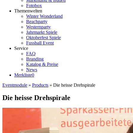
Marktstand & Buden
Fotobox
Themenwelten
Winter Wonderland
Beachparty
Westernparty
Jahrmarkt Spiele
Oktoberfest Spiele
Fussball Event
Service
FAQ
Branding
Katalog & Preise
News
Merkliste
0
Eventmodule
»
Products
»
Die heisse Drehspirale
Die heisse Drehspirale