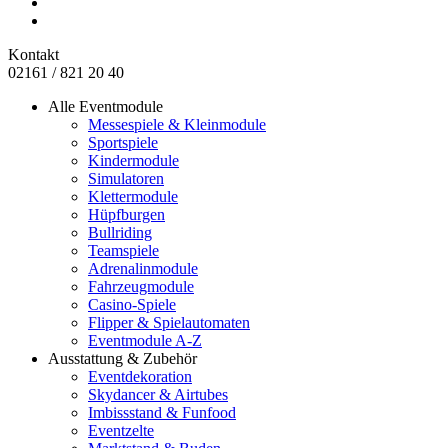
Kontakt
02161 / 821 20 40
Alle Eventmodule
Messespiele & Kleinmodule
Sportspiele
Kindermodule
Simulatoren
Klettermodule
Hüpfburgen
Bullriding
Teamspiele
Adrenalinmodule
Fahrzeugmodule
Casino-Spiele
Flipper & Spielautomaten
Eventmodule A-Z
Ausstattung & Zubehör
Eventdekoration
Skydancer & Airtubes
Imbissstand & Funfood
Eventzelte