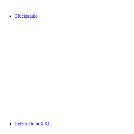
Glückssäule
Heißer Draht XXL