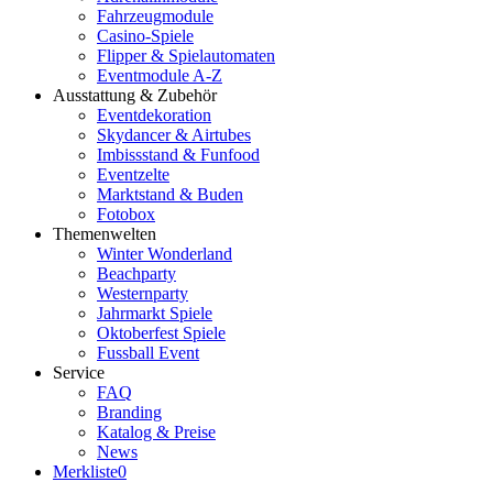
Fahrzeugmodule
Casino-Spiele
Flipper & Spielautomaten
Eventmodule A-Z
Ausstattung & Zubehör
Eventdekoration
Skydancer & Airtubes
Imbissstand & Funfood
Eventzelte
Marktstand & Buden
Fotobox
Themenwelten
Winter Wonderland
Beachparty
Westernparty
Jahrmarkt Spiele
Oktoberfest Spiele
Fussball Event
Service
FAQ
Branding
Katalog & Preise
News
Merkliste
0