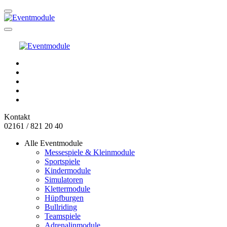
Kontakt
02161 / 821 20 40
Alle Eventmodule
Messespiele & Kleinmodule
Sportspiele
Kindermodule
Simulatoren
Klettermodule
Hüpfburgen
Bullriding
Teamspiele
Adrenalinmodule