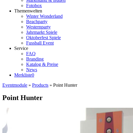
Marktstand & Buden
Fotobox
Themenwelten
Winter Wonderland
Beachparty
Westernparty
Jahrmarkt Spiele
Oktoberfest Spiele
Fussball Event
Service
FAQ
Branding
Katalog & Preise
News
Merkliste
0
Eventmodule
»
Products
»
Point Hunter
Point Hunter