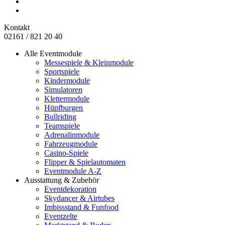
Kontakt
02161 / 821 20 40
Alle Eventmodule
Messespiele & Kleinmodule
Sportspiele
Kindermodule
Simulatoren
Klettermodule
Hüpfburgen
Bullriding
Teamspiele
Adrenalinmodule
Fahrzeugmodule
Casino-Spiele
Flipper & Spielautomaten
Eventmodule A-Z
Ausstattung & Zubehör
Eventdekoration
Skydancer & Airtubes
Imbissstand & Funfood
Eventzelte