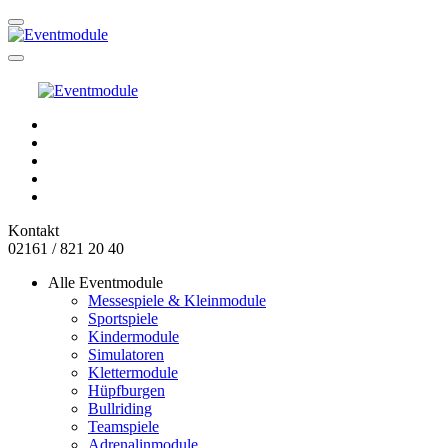
Kontakt
02161 / 821 20 40
Alle Eventmodule
Messespiele & Kleinmodule
Sportspiele
Kindermodule
Simulatoren
Klettermodule
Hüpfburgen
Bullriding
Teamspiele
Adrenalinmodule