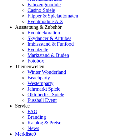
Fahrzeugmodule
Casino-Spiele
Flipper & Spielautomaten
Eventmodule A-Z
Ausstattung & Zubehör
Eventdekoration
Skydancer & Airtubes
Imbissstand & Funfood
Eventzelte
Marktstand & Buden
Fotobox
Themenwelten
Winter Wonderland
Beachparty
Westernparty
Jahrmarkt Spiele
Oktoberfest Spiele
Fussball Event
Service
FAQ
Branding
Katalog & Preise
News
Merkliste
0