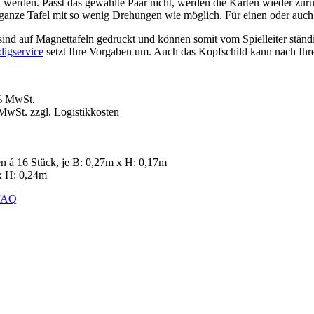
werden. Passt das gewählte Paar nicht, werden die Karten wieder zur
 ganze Tafel mit so wenig Drehungen wie möglich. Für einen oder auch z
sind auf Magnettafeln gedruckt und können somit vom Spielleiter stän
digservice
setzt Ihre Vorgaben um. Auch das Kopfschild kann nach Ihr
9% MwSt.
MwSt. zzgl. Logistikkosten
n á 16 Stück, je B: 0,27m x H: 0,17m
 x H: 0,24m
FAQ