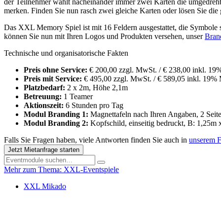
der Teilnehmer wählt nacheinander immer zwei Karten die umgedreht 
merken. Finden Sie nun rasch zwei gleiche Karten oder lösen Sie die
Das XXL Memory Spiel ist mit 16 Feldern ausgestattet, die Symbole 
können Sie nun mit Ihren Logos und Produkten versehen, unser
Bran
Technische und organisatorische Fakten
Preis ohne Service:
€ 200,00 zzgl. MwSt. / € 238,00 inkl. 1
Preis mit Service:
€ 495,00 zzgl. MwSt. / € 589,05 inkl. 19% 
Platzbedarf:
2 x 2m, Höhe 2,1m
Betreuung:
1 Teamer
Aktionszeit:
6 Stunden pro Tag
Modul Branding 1:
Magnettafeln nach Ihren Angaben, 2 Seite
Modul Branding 2:
Kopfschild, einseitig bedruckt, B: 1,25m
Falls Sie Fragen haben, viele Antworten finden Sie auch in
unserem 
Jetzt Mietanfrage starten
Mehr zum Thema: XXL-Eventspiele
XXL Mikado