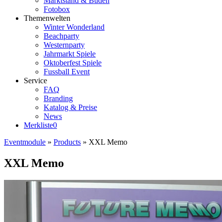
Marktstand & Buden
Fotobox
Themenwelten
Winter Wonderland
Beachparty
Westernparty
Jahrmarkt Spiele
Oktoberfest Spiele
Fussball Event
Service
FAQ
Branding
Katalog & Preise
News
Merkliste
0
Eventmodule
»
Products
»
XXL Memo
XXL Memo