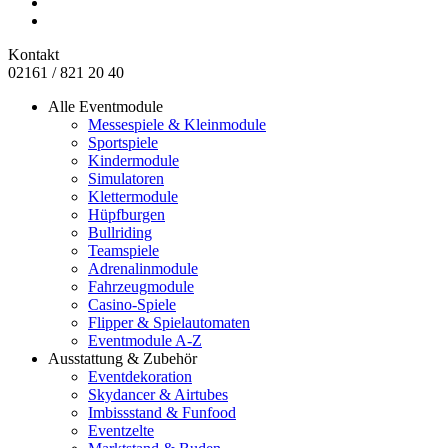
Kontakt
02161 / 821 20 40
Alle Eventmodule
Messespiele & Kleinmodule
Sportspiele
Kindermodule
Simulatoren
Klettermodule
Hüpfburgen
Bullriding
Teamspiele
Adrenalinmodule
Fahrzeugmodule
Casino-Spiele
Flipper & Spielautomaten
Eventmodule A-Z
Ausstattung & Zubehör
Eventdekoration
Skydancer & Airtubes
Imbissstand & Funfood
Eventzelte