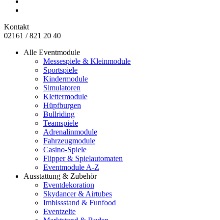
Kontakt
02161 / 821 20 40
Alle Eventmodule
Messespiele & Kleinmodule
Sportspiele
Kindermodule
Simulatoren
Klettermodule
Hüpfburgen
Bullriding
Teamspiele
Adrenalinmodule
Fahrzeugmodule
Casino-Spiele
Flipper & Spielautomaten
Eventmodule A-Z
Ausstattung & Zubehör
Eventdekoration
Skydancer & Airtubes
Imbissstand & Funfood
Eventzelte