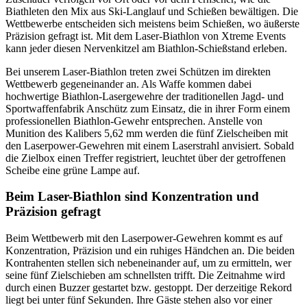
Biathleten den Mix aus Ski-Langlauf und Schießen bewältigen. Die
Wettbewerbe entscheiden sich meistens beim Schießen, wo äußerste
Präzision gefragt ist. Mit dem Laser-Biathlon von Xtreme Events
kann jeder diesen Nervenkitzel am Biathlon-Schießstand erleben.
Bei unserem Laser-Biathlon treten zwei Schützen im direkten
Wettbewerb gegeneinander an. Als Waffe kommen dabei
hochwertige Biathlon-Lasergewehre der traditionellen Jagd- und
Sportwaffenfabrik Anschütz zum Einsatz, die in ihrer Form einem
professionellen Biathlon-Gewehr entsprechen. Anstelle von
Munition des Kalibers 5,62 mm werden die fünf Zielscheiben mit
den Laserpower-Gewehren mit einem Laserstrahl anvisiert. Sobald
die Zielbox einen Treffer registriert, leuchtet über der getroffenen
Scheibe eine grüne Lampe auf.
Beim Laser-Biathlon sind Konzentration und
Präzision gefragt
Beim Wettbewerb mit den Laserpower-Gewehren kommt es auf
Konzentration, Präzision und ein ruhiges Händchen an. Die beiden
Kontrahenten stellen sich nebeneinander auf, um zu ermitteln, wer
seine fünf Zielschieben am schnellsten trifft. Die Zeitnahme wird
durch einen Buzzer gestartet bzw. gestoppt. Der derzeitige Rekord
liegt bei unter fünf Sekunden. Ihre Gäste stehen also vor einer