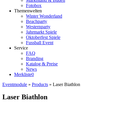
Marktstand & Buden
Fotobox
Themenwelten
Winter Wonderland
Beachparty
Westernparty
Jahrmarkt Spiele
Oktoberfest Spiele
Fussball Event
Service
FAQ
Branding
Katalog & Preise
News
Merkliste
0
Eventmodule
»
Products
»
Laser Biathlon
Laser Biathlon