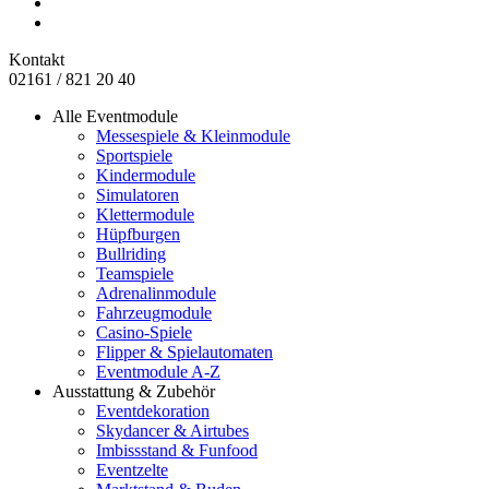
Kontakt
02161 / 821 20 40
Alle Eventmodule
Messespiele & Kleinmodule
Sportspiele
Kindermodule
Simulatoren
Klettermodule
Hüpfburgen
Bullriding
Teamspiele
Adrenalinmodule
Fahrzeugmodule
Casino-Spiele
Flipper & Spielautomaten
Eventmodule A-Z
Ausstattung & Zubehör
Eventdekoration
Skydancer & Airtubes
Imbissstand & Funfood
Eventzelte