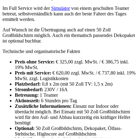
Im Full Service wird der
Simulator
von einem geschulten Teamer
betreut, selbstverständlich kann auch der beste Fahrer des Tages
ermittelt werden.
Auf Wunsch ist die Übertragung auch auf einen 50 Zoll
Großbildschirm möglich. Auch ein thematisch passendes Dekopaket
ist optional buchbar.
Technische und organisatorische Fakten
Preis ohne Service:
€ 325,00 zzgl. MwSt. / € 386,75 inkl.
19% MwSt.
Preis mit Service:
€ 620,00 zzgl. MwSt. / € 737,80 inkl. 19%
MwSt. zzgl. Logistikkosten
Platzbedarf:
0,8 x 2m (mit 50 Zoll TV: 1,5 x 2m)
Strombedarf:
230V / 16A
Betreuung:
1 Teamer
Aktionszeit:
6 Stunden pro Tag
Zusätzliche Informationen:
Einsatz nur Indoor oder
überdacht möglich. Bei Einsatz mit 50 Zoll Großbildschirm
wird für den Auf- und Abbau kurzzeitig ein kräftiger Helfer
benötigt
Optional:
50 Zoll Großbildschirm, Dekopaket, Ölfass-
Stehtische, Highscore auf Großbildschirm