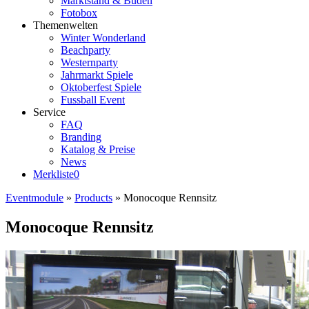
Marktstand & Buden
Fotobox
Themenwelten
Winter Wonderland
Beachparty
Westernparty
Jahrmarkt Spiele
Oktoberfest Spiele
Fussball Event
Service
FAQ
Branding
Katalog & Preise
News
Merkliste
0
Eventmodule
»
Products
»
Monocoque Rennsitz
Monocoque Rennsitz