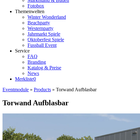
Marktstand & Buden
Fotobox
Themenwelten
Winter Wonderland
Beachparty
Westernparty
Jahrmarkt Spiele
Oktoberfest Spiele
Fussball Event
Service
FAQ
Branding
Katalog & Preise
News
Merkliste
0
Eventmodule
»
Products
»
Torwand Aufblasbar
Torwand Aufblasbar