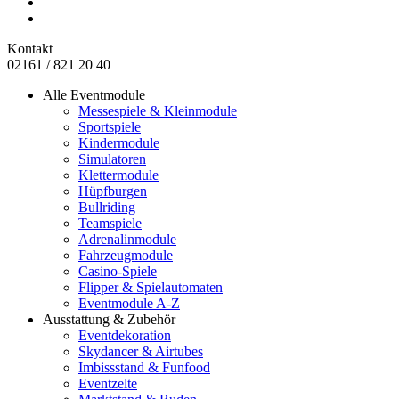
Kontakt
02161 / 821 20 40
Alle Eventmodule
Messespiele & Kleinmodule
Sportspiele
Kindermodule
Simulatoren
Klettermodule
Hüpfburgen
Bullriding
Teamspiele
Adrenalinmodule
Fahrzeugmodule
Casino-Spiele
Flipper & Spielautomaten
Eventmodule A-Z
Ausstattung & Zubehör
Eventdekoration
Skydancer & Airtubes
Imbissstand & Funfood
Eventzelte