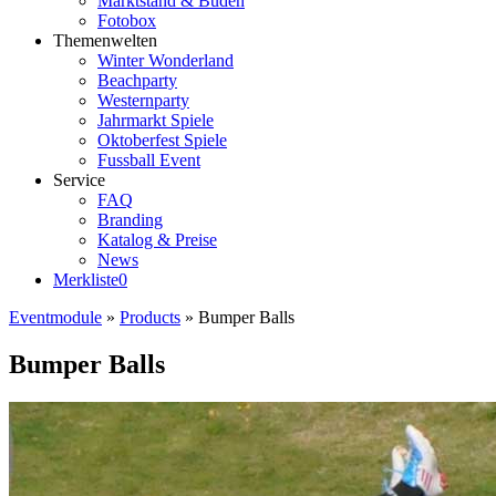
Marktstand & Buden
Fotobox
Themenwelten
Winter Wonderland
Beachparty
Westernparty
Jahrmarkt Spiele
Oktoberfest Spiele
Fussball Event
Service
FAQ
Branding
Katalog & Preise
News
Merkliste
0
Eventmodule
»
Products
»
Bumper Balls
Bumper Balls