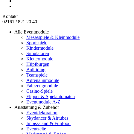
Kontakt
02161 / 821 20 40
Alle Eventmodule
Messespiele & Kleinmodule
Sportspiele
Kindermodule
Simulatoren
Klettermodule
Hüpfburgen
Bullriding
Teamspiele
Adrenalinmodule
Fahrzeugmodule
Casino-Spiele
Flipper & Spielautomaten
Eventmodule A-Z
Ausstattung & Zubehör
Eventdekoration
Skydancer & Airtubes
Imbissstand & Funfood
Eventzelte