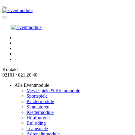
Kontakt
02161 / 821 20 40
Alle Eventmodule
Messespiele & Kleinmodule
Sportspiele
Kindermodule
Simulatoren
Klettermodule
Hüpfburgen
Bullriding
Teamspiele
Adrenalinmodule