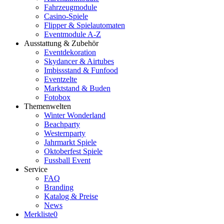
Fahrzeugmodule
Casino-Spiele
Flipper & Spielautomaten
Eventmodule A-Z
Ausstattung & Zubehör
Eventdekoration
Skydancer & Airtubes
Imbissstand & Funfood
Eventzelte
Marktstand & Buden
Fotobox
Themenwelten
Winter Wonderland
Beachparty
Westernparty
Jahrmarkt Spiele
Oktoberfest Spiele
Fussball Event
Service
FAQ
Branding
Katalog & Preise
News
Merkliste
0