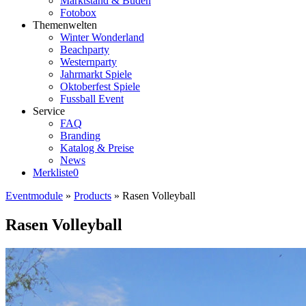
Marktstand & Buden
Fotobox
Themenwelten
Winter Wonderland
Beachparty
Westernparty
Jahrmarkt Spiele
Oktoberfest Spiele
Fussball Event
Service
FAQ
Branding
Katalog & Preise
News
Merkliste
0
Eventmodule
»
Products
»
Rasen Volleyball
Rasen Volleyball