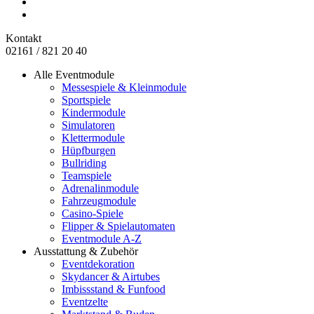
Kontakt
02161 / 821 20 40
Alle Eventmodule
Messespiele & Kleinmodule
Sportspiele
Kindermodule
Simulatoren
Klettermodule
Hüpfburgen
Bullriding
Teamspiele
Adrenalinmodule
Fahrzeugmodule
Casino-Spiele
Flipper & Spielautomaten
Eventmodule A-Z
Ausstattung & Zubehör
Eventdekoration
Skydancer & Airtubes
Imbissstand & Funfood
Eventzelte