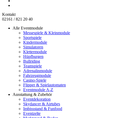
Kontakt
02161 / 821 20 40
Alle Eventmodule
Messespiele & Kleinmodule
Sportspiele
Kindermodule
Simulatoren
Klettermodule
Hüpfburgen
Bullriding
Teamspiele
Adrenalinmodule
Fahrzeugmodule
Casino-Spiele
Flipper & Spielautomaten
Eventmodule A-Z
Ausstattung & Zubehör
Eventdekoration
Skydancer & Airtubes
Imbissstand & Funfood
Eventzelte