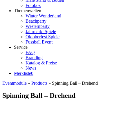
Marktstand & Buden
Fotobox
Themenwelten
Winter Wonderland
Beachparty
Westernparty
Jahrmarkt Spiele
Oktoberfest Spiele
Fussball Event
Service
FAQ
Branding
Katalog & Preise
News
Merkliste
0
Eventmodule
»
Products
»
Spinning Ball – Drehend
Spinning Ball – Drehend