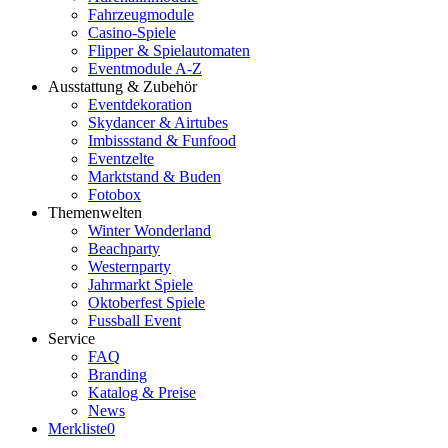
Fahrzeugmodule
Casino-Spiele
Flipper & Spielautomaten
Eventmodule A-Z
Ausstattung & Zubehör
Eventdekoration
Skydancer & Airtubes
Imbissstand & Funfood
Eventzelte
Marktstand & Buden
Fotobox
Themenwelten
Winter Wonderland
Beachparty
Westernparty
Jahrmarkt Spiele
Oktoberfest Spiele
Fussball Event
Service
FAQ
Branding
Katalog & Preise
News
Merkliste
0