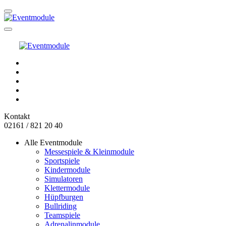
Kontakt
02161 / 821 20 40
Alle Eventmodule
Messespiele & Kleinmodule
Sportspiele
Kindermodule
Simulatoren
Klettermodule
Hüpfburgen
Bullriding
Teamspiele
Adrenalinmodule