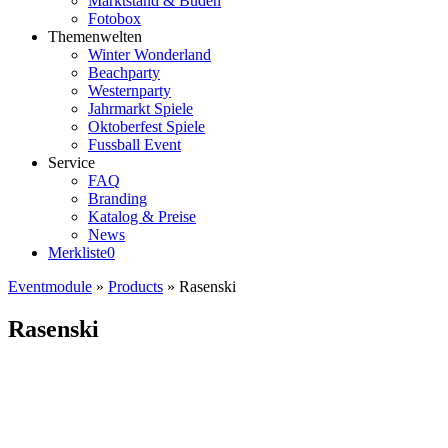
Marktstand & Buden
Fotobox
Themenwelten
Winter Wonderland
Beachparty
Westernparty
Jahrmarkt Spiele
Oktoberfest Spiele
Fussball Event
Service
FAQ
Branding
Katalog & Preise
News
Merkliste
0
Eventmodule
»
Products
»
Rasenski
Rasenski