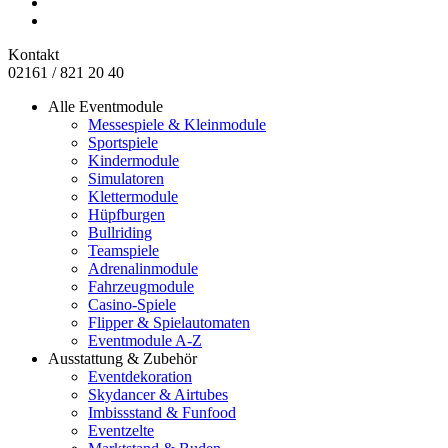
Kontakt
02161 / 821 20 40
Alle Eventmodule
Messespiele & Kleinmodule
Sportspiele
Kindermodule
Simulatoren
Klettermodule
Hüpfburgen
Bullriding
Teamspiele
Adrenalinmodule
Fahrzeugmodule
Casino-Spiele
Flipper & Spielautomaten
Eventmodule A-Z
Ausstattung & Zubehör
Eventdekoration
Skydancer & Airtubes
Imbissstand & Funfood
Eventzelte