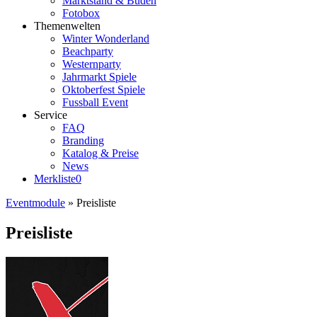
Marktstand & Buden
Fotobox
Themenwelten
Winter Wonderland
Beachparty
Westernparty
Jahrmarkt Spiele
Oktoberfest Spiele
Fussball Event
Service
FAQ
Branding
Katalog & Preise
News
Merkliste
0
Eventmodule
»
Preisliste
Preisliste