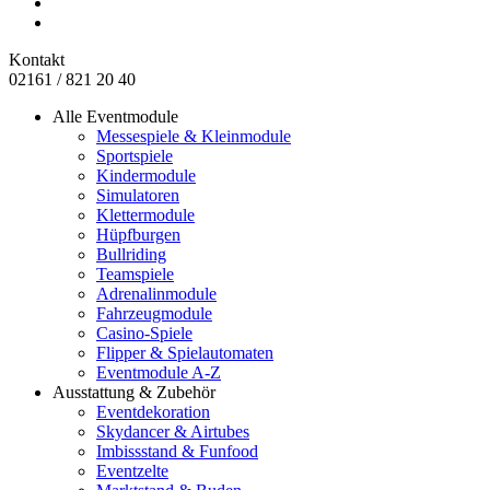
Kontakt
02161 / 821 20 40
Alle Eventmodule
Messespiele & Kleinmodule
Sportspiele
Kindermodule
Simulatoren
Klettermodule
Hüpfburgen
Bullriding
Teamspiele
Adrenalinmodule
Fahrzeugmodule
Casino-Spiele
Flipper & Spielautomaten
Eventmodule A-Z
Ausstattung & Zubehör
Eventdekoration
Skydancer & Airtubes
Imbissstand & Funfood
Eventzelte