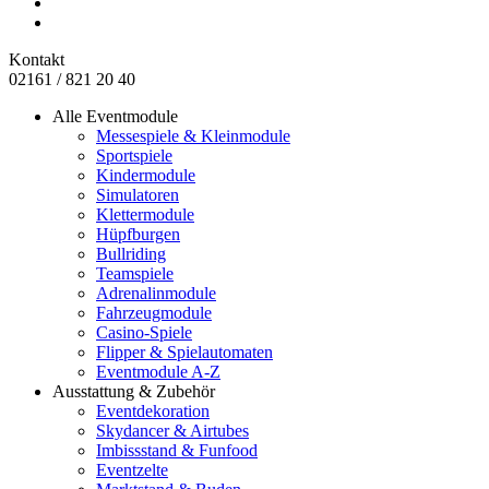
Kontakt
02161 / 821 20 40
Alle Eventmodule
Messespiele & Kleinmodule
Sportspiele
Kindermodule
Simulatoren
Klettermodule
Hüpfburgen
Bullriding
Teamspiele
Adrenalinmodule
Fahrzeugmodule
Casino-Spiele
Flipper & Spielautomaten
Eventmodule A-Z
Ausstattung & Zubehör
Eventdekoration
Skydancer & Airtubes
Imbissstand & Funfood
Eventzelte