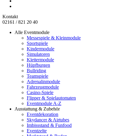
Kontakt
02161 / 821 20 40
Alle Eventmodule
Messespiele & Kleinmodule
Sportspiele
Kindermodule
Simulatoren
Klettermodule
Hüpfburgen
Bullriding
Teamspiele
Adrenalinmodule
Fahrzeugmodule
Casino-Spiele
Flipper & Spielautomaten
Eventmodule A-Z
Ausstattung & Zubehör
Eventdekoration
Skydancer & Airtubes
Imbissstand & Funfood
Eventzelte